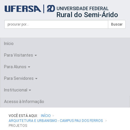
Início
UNIVERSIDADE FEDERAL
do
Rural do Semi-Árido
cabeçalho
do
Campo
Formulário
Buscar
portal
de
da
de
busca
UFERSA
Busca
Início
Para Visitantes
Para Alunos
Para Servidores
Institucional
Acesso à Informação
VOCÊ ESTÁ AQUI:
INÍCIO
ARQUITETURA E URBANISMO - CAMPUS PAU DOS FERROS
PROJETOS