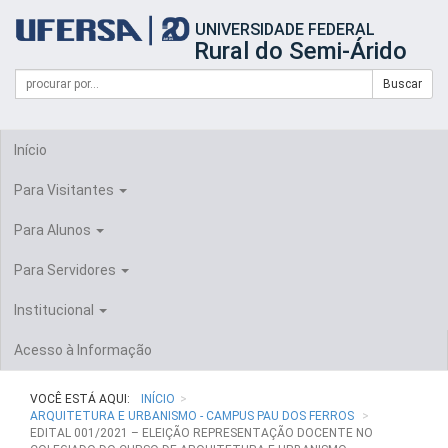
Início
UNIVERSIDADE FEDERAL
do
Rural do Semi-Árido
cabeçalho
do
Campo
Formulário
Buscar
portal
de
da
de
busca
UFERSA
Busca
Início
Para Visitantes
Para Alunos
Para Servidores
Institucional
Acesso à Informação
VOCÊ ESTÁ AQUI:
INÍCIO
ARQUITETURA E URBANISMO - CAMPUS PAU DOS FERROS
EDITAL 001/2021 – ELEIÇÃO REPRESENTAÇÃO DOCENTE NO