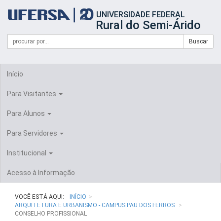
Início
UNIVERSIDADE FEDERAL
do
Rural do Semi-Árido
cabeçalho
do
Campo
Formulário
Buscar
portal
de
da
de
busca
UFERSA
Busca
Início
Para Visitantes
Para Alunos
Para Servidores
Institucional
Acesso à Informação
VOCÊ ESTÁ AQUI:
INÍCIO
ARQUITETURA E URBANISMO - CAMPUS PAU DOS FERROS
CONSELHO PROFISSIONAL