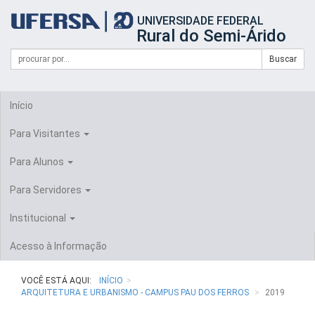
Início
UNIVERSIDADE FEDERAL
do
Rural do Semi-Árido
cabeçalho
do
Campo
Formulário
Buscar
portal
de
da
de
busca
UFERSA
Busca
Início
Para Visitantes
Para Alunos
Para Servidores
Institucional
Acesso à Informação
VOCÊ ESTÁ AQUI:
INÍCIO
ARQUITETURA E URBANISMO - CAMPUS PAU DOS FERROS
2019