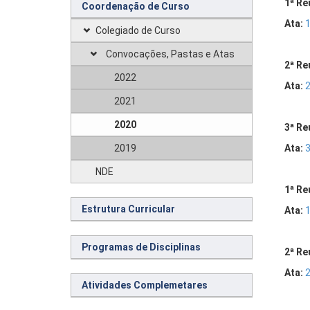
1ª Re
Coordenação de Curso
Ata:
1
Colegiado de Curso
Convocações, Pastas e Atas
2ª Re
2022
Ata:
2
2021
2020
3ª Re
2019
Ata:
3
NDE
1ª Re
Estrutura Curricular
Ata:
Programas de Disciplinas
2ª Re
Ata:
2
Atividades Complemetares