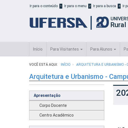
Início
Ir para o conteúdo
Ir para o menu
Ir para a busca
Ir 
1
2
3
do
cabeçalho
UNIVER
do
Rural
portal
da
UFERSA
Início
Para Visitantes
Para Alunos
Pa
VOCÊ ESTÁ AQUI:
INÍCIO
ARQUITETURA E URBANISMO - 
Arquitetura e Urbanismo - Camp
20
Apresentação
Corpo Docente
Centro Acadêmico