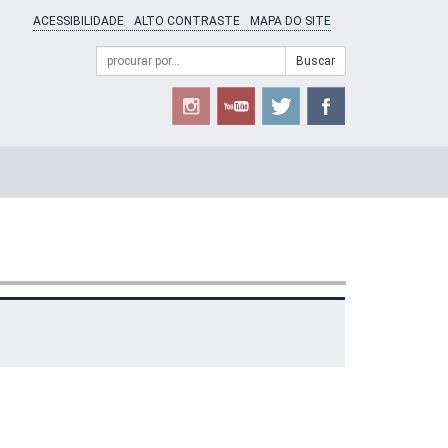
ACESSIBILIDADE
ALTO CONTRASTE
MAPA DO SITE
Campo
Formulário
Buscar
de
de
busca
Busca