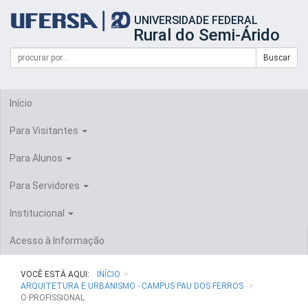
Início
UNIVERSIDADE FEDERAL
do
Rural do Semi-Árido
cabeçalho
do
Campo
Formulário
Buscar
portal
de
da
de
busca
UFERSA
Busca
Início
Para Visitantes
Para Alunos
Para Servidores
Institucional
Acesso à Informação
VOCÊ ESTÁ AQUI:
INÍCIO
ARQUITETURA E URBANISMO - CAMPUS PAU DOS FERROS
O PROFISSIONAL