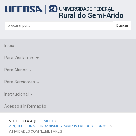
Início
UNIVERSIDADE FEDERAL
do
Rural do Semi-Árido
cabeçalho
do
Campo
Formulário
Buscar
portal
de
da
de
busca
UFERSA
Busca
Início
Para Visitantes
Para Alunos
Para Servidores
Institucional
Acesso à Informação
VOCÊ ESTÁ AQUI:
INÍCIO
ARQUITETURA E URBANISMO - CAMPUS PAU DOS FERROS
ATIVIDADES COMPLEMETARES